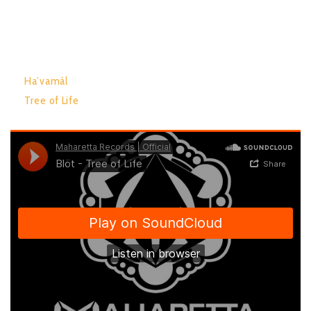
by Blot.
TRACK LIST:
Ha’vamàl
Tree of Life