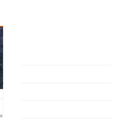
Chacruna & MoRsei – Trio Calavera
COMENTARIOS RECIENTES
ARCHIVOS
mayo 2020
abril 2020
marzo 2020
febrero 2020
enero 2020