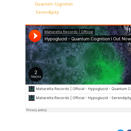
1.
Quantum Cognition
2.
Serendipity