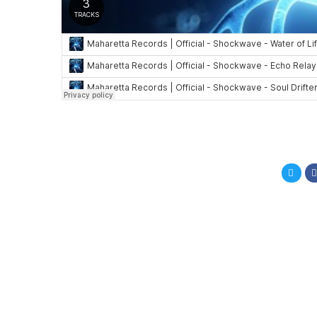
Compa
en
Twitt