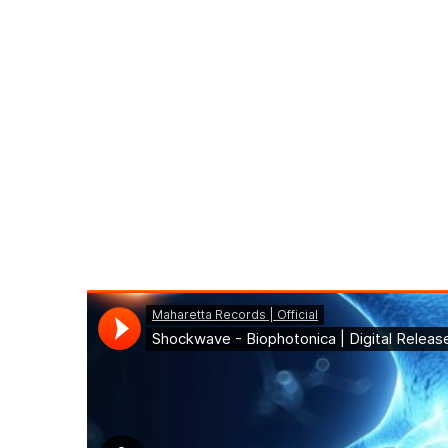
detect and manipulate biological materials. Comprised
world of psychedelic trance with Precision sound. Soa
T
1.
2.
3.