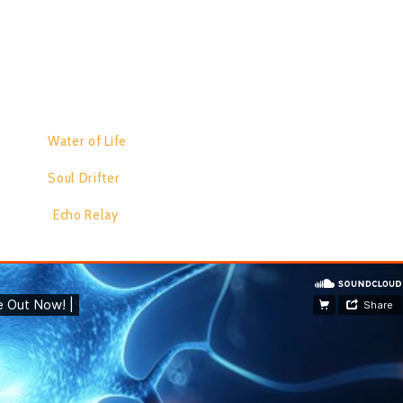
 of 3 track’s, this release carves a unique journey through the
ring atmosphere’s. And Futuristic design.
RACK LIST:
Water of Life
07:19
Soul Drifter
06:40
Echo Relay
06:52