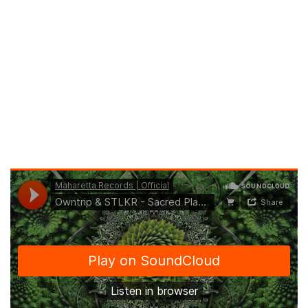
Maharetta Records proudly presents the new EP ‘Sacred
Plants’ by
Owntrip & STLKR.
TRACK LIST:
1 Owntrip & STLKR Plant Experiences 00:08:17
2 Owntrip & STLKR Deep Distance 00:06:42