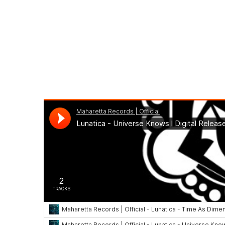
T
1.
2.