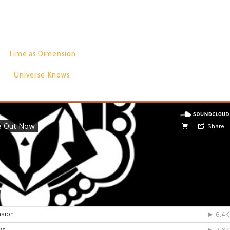
RACK LIST:
Time as Dimension
07:32
Universe Knows
07:37