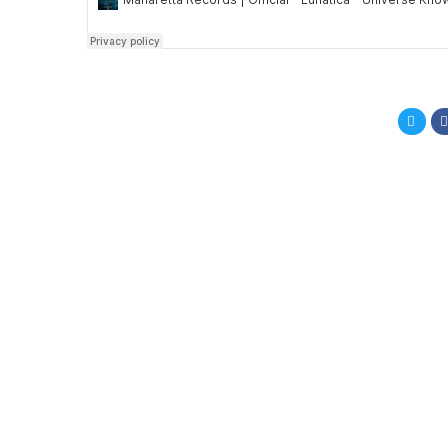
Compa
en
Twitt