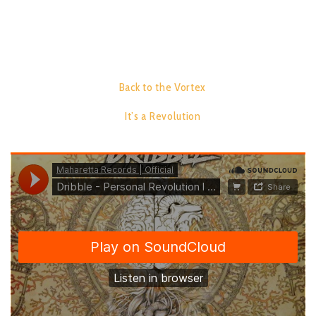
the brand new EP from Dribble.
TRACK LIST:
1.
Back to the Vortex
08:47
2.
It’s a Revolution
08:52