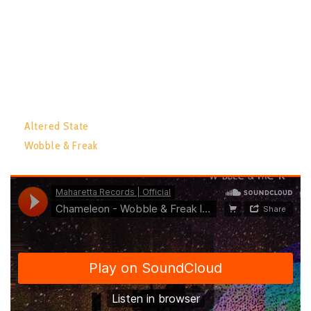
album explores a fantastically unique soulful journey, whilst
remaining true to the signature sound Alex has so elegantly
articulated over his years as a musician.
TRACK LIST:
Altered State
Wobble & Freak