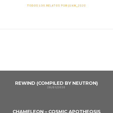
TODOS LOS RELATOS POR:JUAN_2020
TAMBIÉN PODRÍA GUSTARTE
UNO DE LOS SIGUIENTES
REWIND (COMPILED BY NEUTRON)
28/01/2020
CHAMELEON – COSMIC APOTHEOSIS