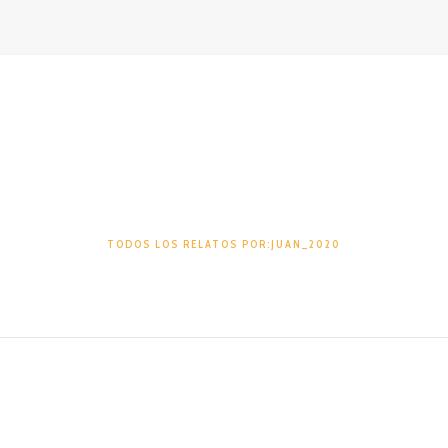
Juan_2020
TODOS LOS RELATOS POR:JUAN_2020
TAMBIÉN PODRÍA GUSTARTE