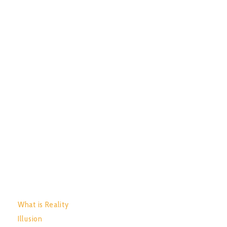
GET YOURS:
TRACK LIST:
What is Reality
Illusion