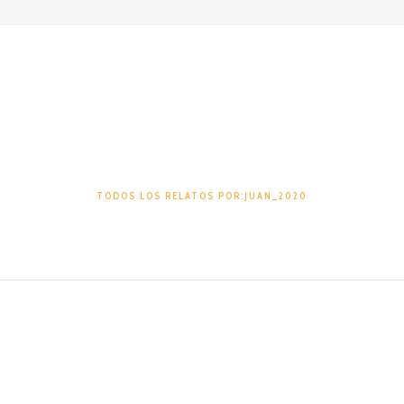
Juan_2020
TODOS LOS RELATOS POR:JUAN_2020
TAMBIÉN PODRÍA GUSTARTE
UNO DE LOS SIGUIENTES